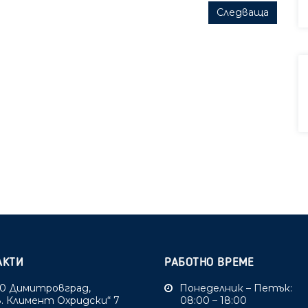
Следваща
АКТИ
РАБОТНО ВРЕМЕ
0 Димитровград,
Понеделник – Петък:
Св. Климент Охридски“ 7
08:00 – 18:00