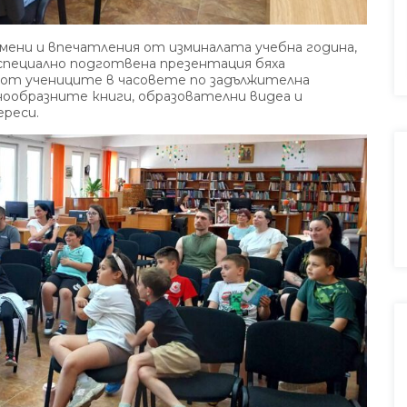
мени и впечатления от изминалата учебна година,
специално подготвена презентация бяха
 от учениците в часовете по задължителна
нообразните книги, образователни видеа и
ереси.