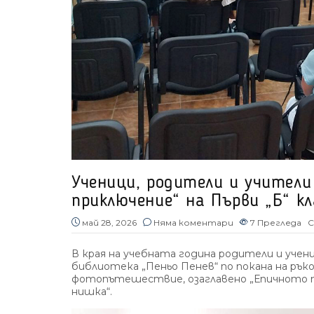
Ученици, родители и учители
приключение“ на Първи „Б“ кл
май 28, 2026
Няма коментари
7
Прегледа
С
В края на учебната година родители и учен
библиотека „Пеньо Пенев“ по покана на рък
фотопътешествие, озаглавено „Епичното пр
нишка“.