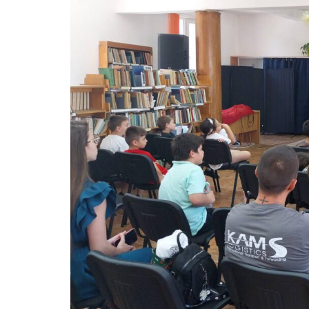
Без категория
Без категория
Градска библи
май 29, 2026
5
Прегледа
Пенев“ с учас
среща на проек
LIB-ty“
юли 8, 2026
6