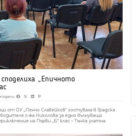
 споделиха „Епичното
ас
подели
ици от ОУ „Пенчо Славейков“ гостуваха в Градска
оводителя г-жа Николова за едно вълнуващо
иключение на Първи „Б“ клас – Тънка златна