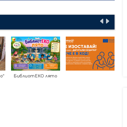
о“
БиблиотЕКО лято
Гр