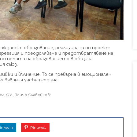
ажданско образование, реализирани по проект
грегация и преодоляване и предотвратяване на
 системата на образованието в община
я съюз.
ивки и вълнение. То се превърна в емоционален
живявания учебна година.
ел
,
ОУ „Пенчо Славейков“
inkedin
Pinterest