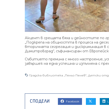
Акцент в срещата бяха и дейностите по гр
„Подкрепа на общността в процеса на десе
вторичната сегрегация и дискриминация в
Димитровград“, съфинансиран от Европейски
Събитието премина с много настроение, усм
завършек на една успешна и изпълнена с пре
Градска библиотека „Пеньо Пенев“
,
Детски отд
Facebook
L