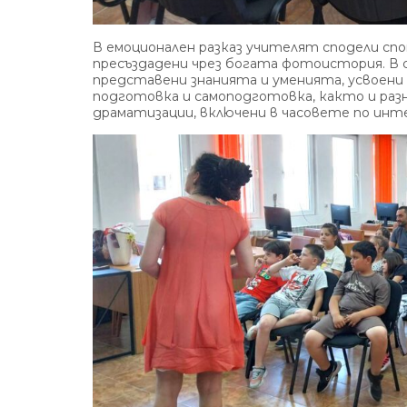
В емоционален разказ учителят сподели спо
пресъздадени чрез богата фотоистория. В 
представени знанията и уменията, усвоени
подготовка и самоподготовка, както и раз
драматизации, включени в часовете по инт