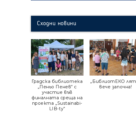
Сходни новини
Градска библиотека
„БиблиотЕКО лят
„Пеньо Пенев“ с
вече започна!
участие във
финалната среща на
проекта „Sustainabi-
LIB-ty“