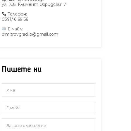
ул. „Св. Климент Охридски“ 7
Телефон:
0391/ 6 69 56
Е-майл:
dimitrovgradlib@gmail.com
Пишете ни