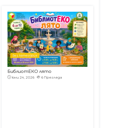
Без категория
Без категория
!
БиблиотЕКО лято
юни 22, 2026
юни 24, 2026
6
Прегледа