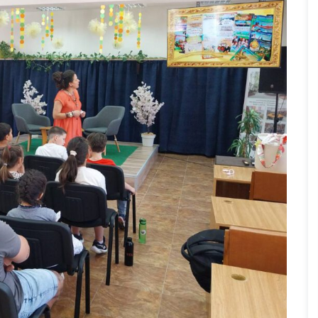
Без категория
отека „Пеньо
„БиблиотЕКО лято“ вече започна
тие във финалната
юли 7, 2026
8
Прегледа
та „Sustainabi-
Прегледа