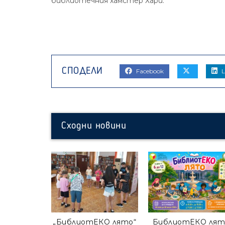
библиотечния хамстер Хари.
Facebook
L
Сходни новини
„БиблиотЕКО лято“
БиблиотЕКО лят