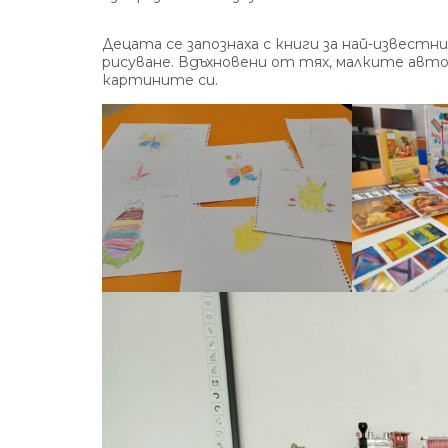
Децата се запознаха с книги за най-известн
рисуване. Вдъхновени от тях, малките авто
картините си.
Без категория
Без категория
Градска библи
май 29, 2026
5
Прегледа
Пенев“ с учас
среща на проек
LIB-ty“
юли 8, 2026
6