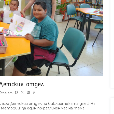
 Детския отдел
Сподели
ълниха Детския отдел на библиотеката днес! На
и Методий“ за един по-различен час на тема