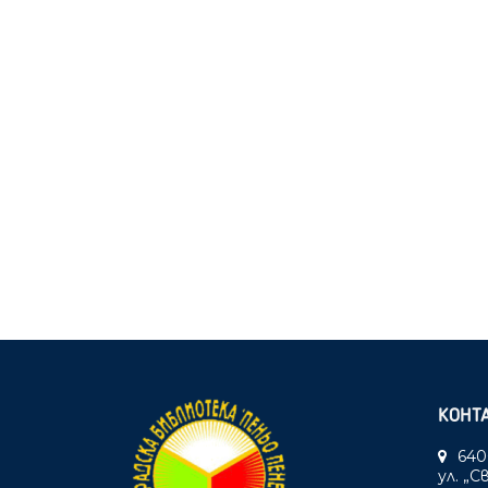
КОНТ
640
ул. „