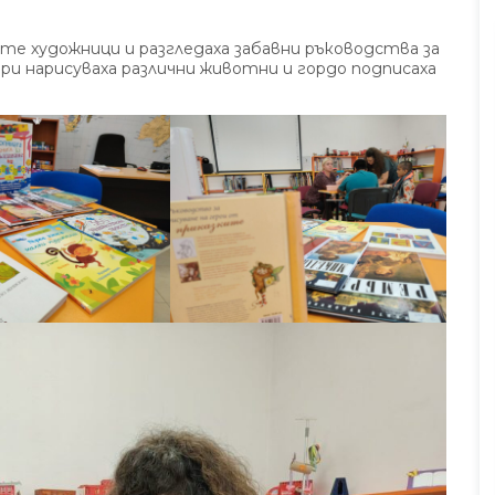
ите художници и разгледаха забавни ръководства за
ри нарисуваха различни животни и гордо подписаха
Без категория
отека „Пеньо
„БиблиотЕКО лято“ вече започна
тие във финалната
юли 7, 2026
8
Прегледа
та „Sustainabi-
Прегледа