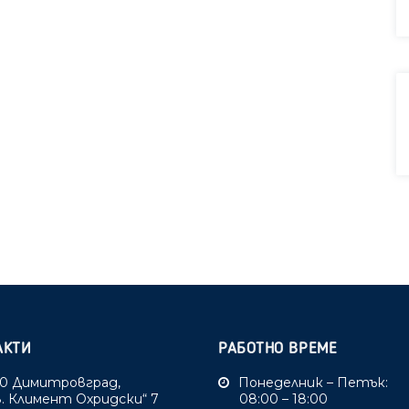
АКТИ
РАБОТНО ВРЕМЕ
0 Димитровград,
Понеделник – Петък:
Св. Климент Охридски“ 7
08:00 – 18:00