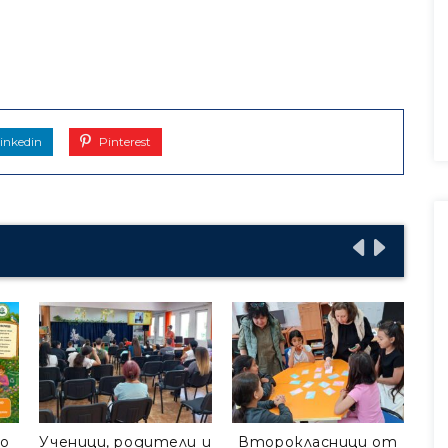
inkedin
Pinterest
о
Ученици, родители и
Второкласници от
П