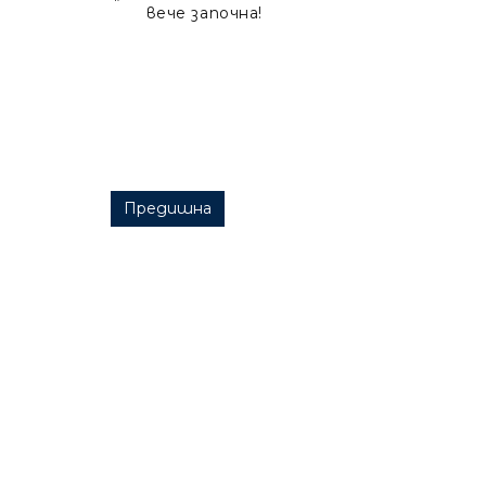
вече започна!
Post navigation
Предишна