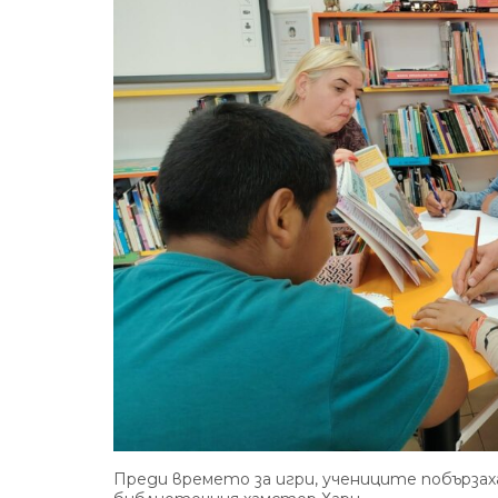
Преди времето за игри, учениците побързах