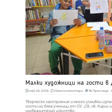
Малки художници на гости в
май 26, 2026
Няма коментари
18
Прегледа
Творческо настроение и много усмивки изп
гости ни бяха ученици от ОУ „Св. св. Кирил 
изобразително изкуство.