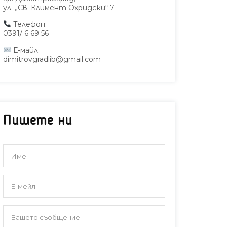
ул. „Св. Климент Охридски“ 7
Телефон:
0391/ 6 69 56
Е-майл:
dimitrovgradlib@gmail.com
Пишете ни
ървокласниците
Авторът на детски
Славе