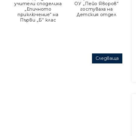
учители споделиха
ОУ „Пейо Яворов“
„Епичното
гостуваха на
д
приключение“ на
Детския отдел
о
Първи „Б“ клас
че
б
б
Следваща