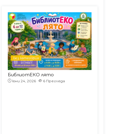
Без категория
Без категория
!
БиблиотЕКО лято
юни 22, 2026
юни 24, 2026
6
Прегледа