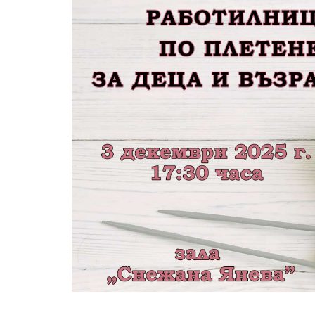
Без категория
Без категория
Градска библи
май 29, 2026
5
Прегледа
Пенев“ с учас
среща на проек
LIB-ty“
юли 8, 2026
7