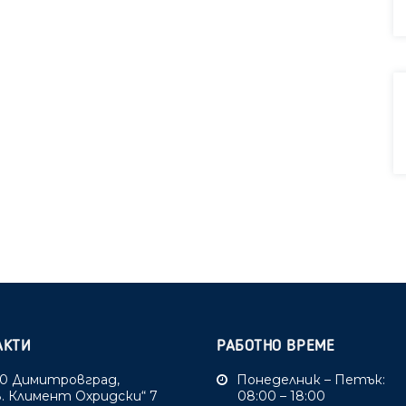
АКТИ
РАБОТНО ВРЕМЕ
0 Димитровград,
Понеделник – Петък:
Св. Климент Охридски“ 7
08:00 – 18:00