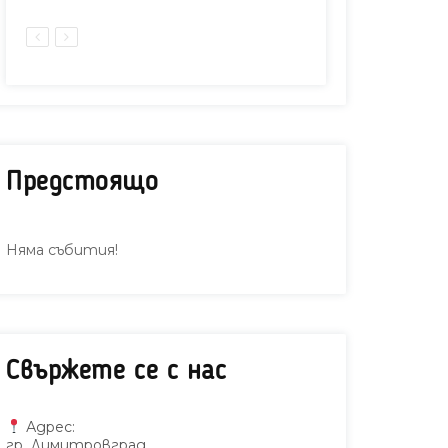
Предстоящо
Няма събития!
Свържете се с нас
адска библиотека
Владина
„Пеньо Пенев“ с
представи
Адрес:
участие в
за проф
гр. Димитровград,