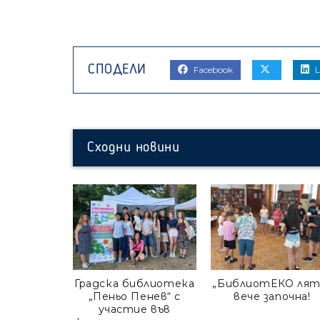
Facebook
L
Сходни новини
Градска библиотека
„БиблиотЕКО лят
„Пеньо Пенев“ с
вече започна!
участие във