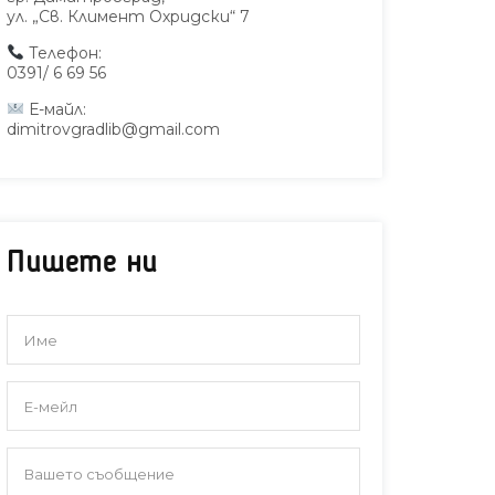
международно
Балк
ул. „Св. Климент Охридски“ 7
обучение по
информационна и
Телефон:
медийна
0391/ 6 69 56
грамотност
Е-майл:
dimitrovgradlib@gmail.com
Пишете ни