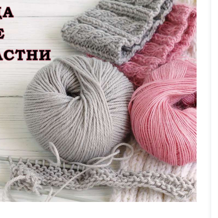
Без категория
отека „Пеньо
„БиблиотЕКО лято“ вече започна
тие във финалната
юли 7, 2026
10
Прегледа
та „Sustainabi-
Прегледа