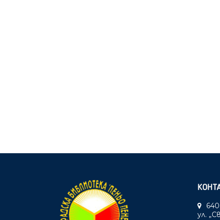
КОНТ
640
ул. „