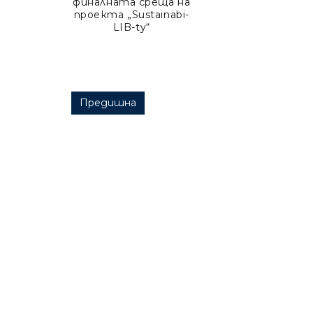
финалната среща на
проекта „Sustainabi-
LIB-ty“
Post navigation
Предишна