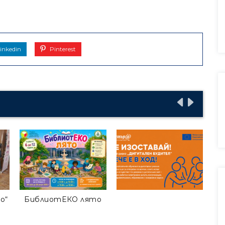
inkedin
Pinterest
о“
БиблиотЕКО лято
Гр