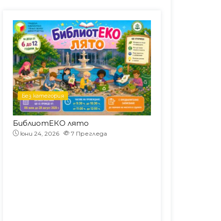
Без категория
Без категория
!
БиблиотЕКО лято
юни 22, 2026
юни 24, 2026
7
Прегледа