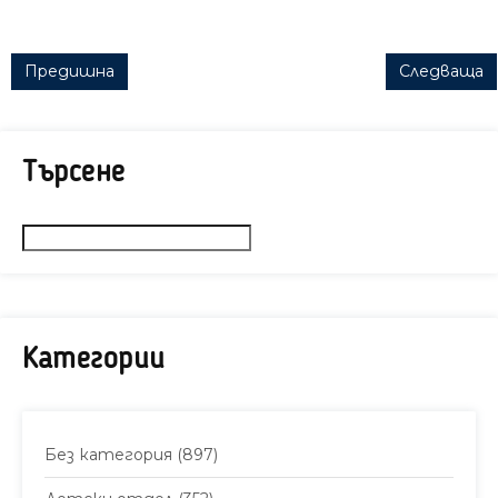
Post navigation
Предишна
Следваща
Търсене
Категории
Без категория
(897)