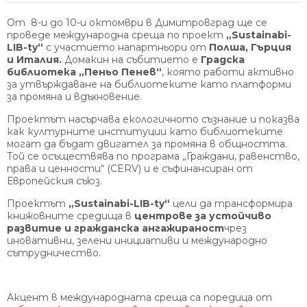
От 8-и до 10-и октомври в Димитровград ще се
проведе международна среща по проект
„Sustainabi-
LIB-ty“
с участието напартньори от
Полша, Гърция
и Италия.
Домакин на събитието е
Градска
библиотека „Пеньо Пенев“
, която работи активно
за утвърждаване на библиотеките като платформи
за промяна и вдъхновение.
Проектът насърчава екологичното съзнание и показва
как културните институции като библиотеките
могат да бъдат двигател за промяна в общността.
Той се осъществява по програма „Граждани, равенство,
права и ценности“ (CERV) и е съфинансиран от
Европейския съюз.
Проектът
„Sustainabi-LIB-ty“
цели да трансформира
книжовните средища в
центрове за устойчиво
развитие и гражданска ангажираност
чрез
иновативни, зелени инициативи и международно
сътрудничество.
Акцент в международната среща са поредица от