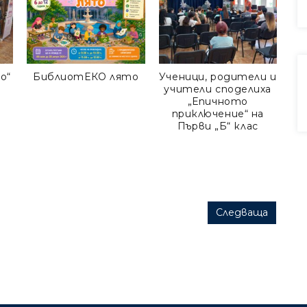
о“
БиблиотЕКО лято
Ученици, родители и
Ма
учители споделиха
„Епичното
приключение“ на
Първи „Б“ клас
Следваща