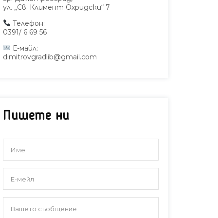
ул. „Св. Климент Охридски“ 7
Телефон:
0391/ 6 69 56
Е-майл:
dimitrovgradlib@gmail.com
Пишете ни