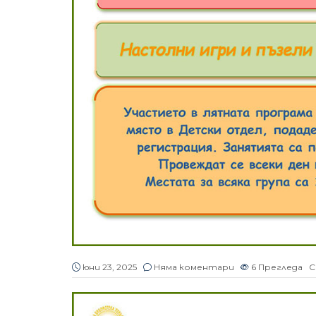
Без категория
Без категория
Владина Цекова представи
юли 31, 2026
5
филма си за проф. Минко
Балкански
юни 4, 2026
11
Прегледа
юни 23, 2025
Няма коментари
6
Прегледа
С