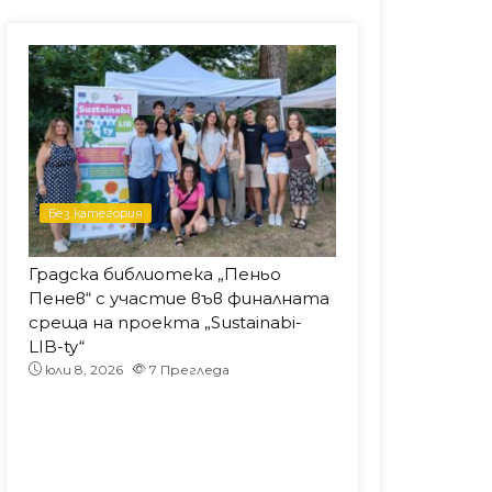
Без категория
Без категория
Градска библиотека „Пеньо
„БиблиотЕКО л
Пенев“ с участие във финалната
юли 7, 2026
1
среща на проекта „Sustainabi-
LIB-ty“
юли 8, 2026
7
Прегледа