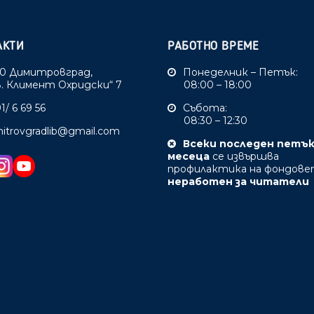
АКТИ
РАБОТНО ВРЕМЕ
0 Димитровград,
Понеделник – Петък:
Св. Климент Охридски“ 7
08:00 – 18:00
1/ 6 69 56
Събота:
08:30 – 12:30
mitrovgradlib@gmail.com
Всеки последен петъ
месеца
се извършва
профилактика на фондове
неработен за читатели