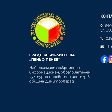
КОНТ
640
ул. „
039
di
ГРАДСКА БИБЛИОТЕКА
„ПЕНЬО ПЕНЕВ“
Най-големият съвременен
информационен, образователен,
културно-просветен център в
община Димитровград