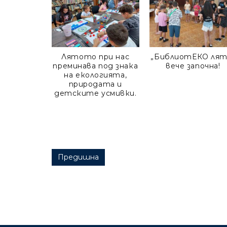
Лятото при нас
„БиблиотЕКО лят
преминава под знака
вече започна!
на екологията,
природата и
детските усмивки.
Post navigation
Предишна