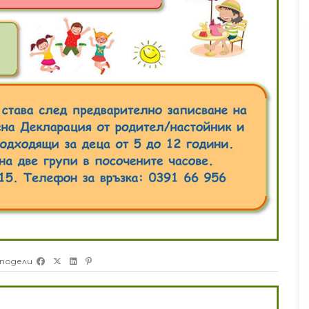
Без категория
Лятото при нас преминава под
Прегледа
знака на екологията, природата
и детските усмивки.
юли 30, 2026
7
Прегледа
подели