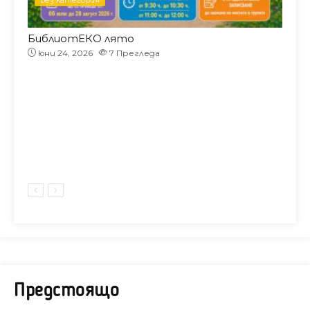
юни 22, 2026
10
Прегледа
Г
у
и
Предстоящо