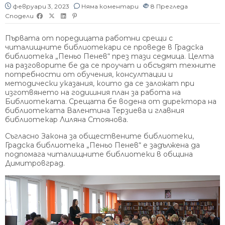
февруари 3, 2023
Няма коментари
8
Прегледа
Сподели
Първата от поредицата работни срещи с
читалищните библиотекари се проведе в Градска
библиотека „Пеньо Пенев“ през тази седмица. Целта
на разговорите бе да се проучат и обсъдят техните
потребности от обучения, консултации и
методически указания, които да се заложат при
изготвянето на годишния план за работа на
Библиотеката. Срещата бе водена от директора на
библиотеката Валентина Терзиева и главния
библиотекар Лиляна Стоянова.
Съгласно Закона за обществените библиотеки,
Градска библиотека „Пеньо Пенев“ е задължена да
подпомага читалищните библиотеки в община
Димитровград.