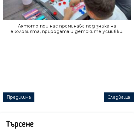
Лятото при нас преминава под знака на
екологията, природата и детските усмивки.
Post navigation
Предишна
Следваща
Търсене