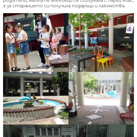
родители, малките алековци се сбогуваха с първи клас,
а за старанието си получиха подаръци и лакомства.