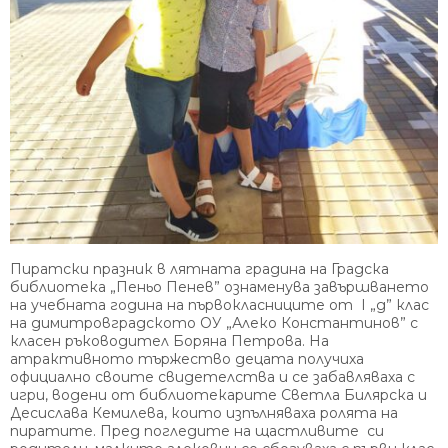
Пиратски празник в лятната градина на Градска
библиотека „Пеньо Пенев” ознаменува завършването
на учебната година на първокласниците от І „д” клас
на димитровградското ОУ „Алеко Константинов” с
класен ръководител Боряна Петрова. На
атрактивното тържество децата получиха
официално своите свидетелства и се забавляваха с
игри, водени от библиотекарите Светла Билярска и
Десислава Кемилева, които изпълняваха ролята на
пиратите. Пред погледите на щастливите си