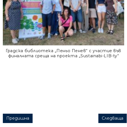
Градска библиотека „Пеньо Пенев“ с участие във
финалната среща на проекта „Sustainabi-LIB-ty“
Post navigation
Предишна
Следваща