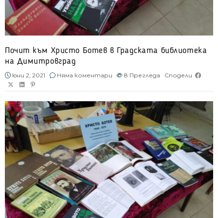
Почит към Христо Ботев в Градската библиотека
на Димитровград
юни 2, 2021
Няма коментари
8
Прегледа
Сподели