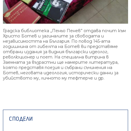
Градска библиотека „Пеньо Пенев” отдава почит към
Христо Ботев и загиналите за свободата и
независимостта на България. По повод 145-ата
годишнина от гибелта на Ботев ви представяме
отбрани издания за видния български идеолог,
революционер и поет. На специална витрина в
Заемната за възрастни ще намерите литература,
която представя поезия и събрани съчинения на
Ботев, неговата идеология, исторически данни за
убийството му, личното му тефтерче и др.