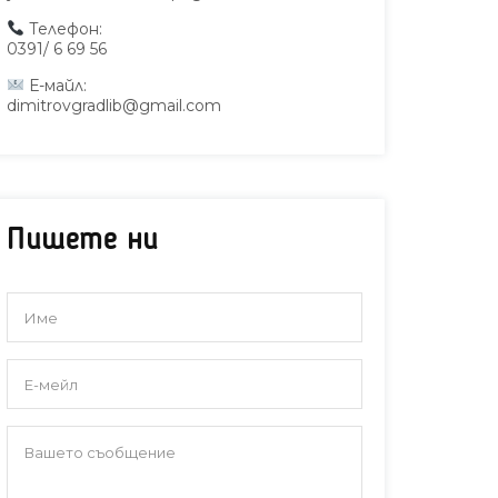
Телефон:
0391/ 6 69 56
Е-майл:
dimitrovgradlib@gmail.com
Пишете ни