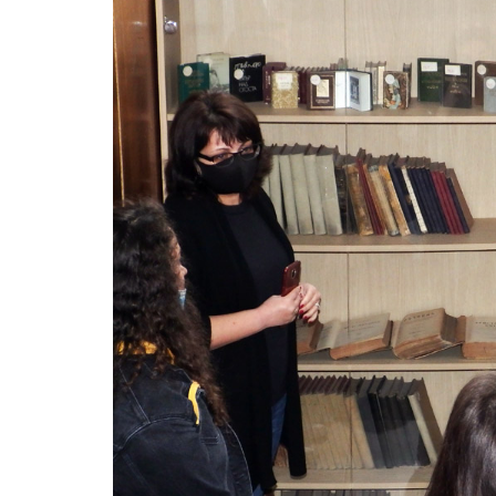
Без категория
Без категория
„БиблиотЕКО лято“ вече започна!
БиблиотЕКО л
юли 7, 2026
10
Прегледа
юни 24, 2026