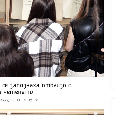
 се запознаха отблизо с
а четенето
Сподели