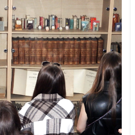
Без категория
ято
юни 22, 2026
10
Прегледа
7
Прегледа