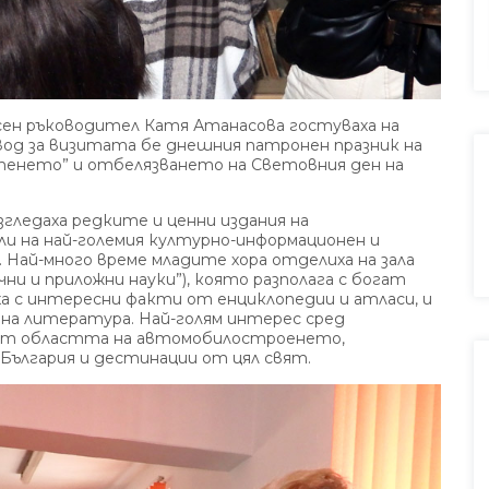
сен ръководител Катя Атанасова гостуваха на
вод за визитата бе днешния патронен празник на
енето” и отбелязването на Световния ден на
гледаха редките и ценни издания на
ли на най-големия културно-информационен и
Най-много време младите хора отделиха на зала
ни и приложни науки”), която разполага с богат
аха с интересни факти от енциклопедии и атласи, и
учна литература. Най-голям интерес сред
от областта на автомобилостроенето,
България и дестинации от цял свят.