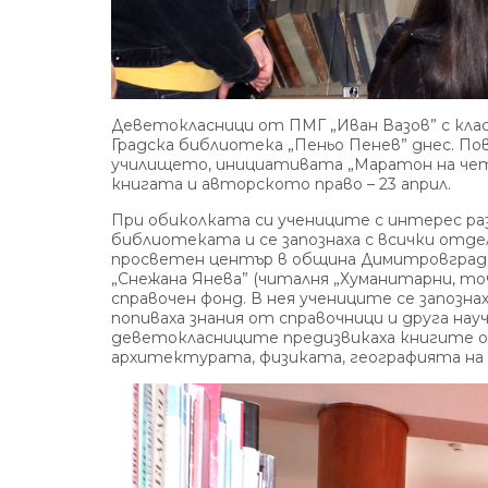
Деветокласници от ПМГ „Иван Вазов” с кла
Градска библиотека „Пеньо Пенев” днес. По
училището, инициативата „Маратон на чет
книгата и авторското право – 23 април.
При обиколката си учениците с интерес раз
библиотеката и се запознаха с всички отде
просветен център в община Димитровград. 
„Снежана Янева” (читалня „Хуманитарни, точ
справочен фонд. В нея учениците се запозн
попиваха знания от справочници и друга на
деветокласниците предизвикаха книгите 
архитектурата, физиката, географията на 