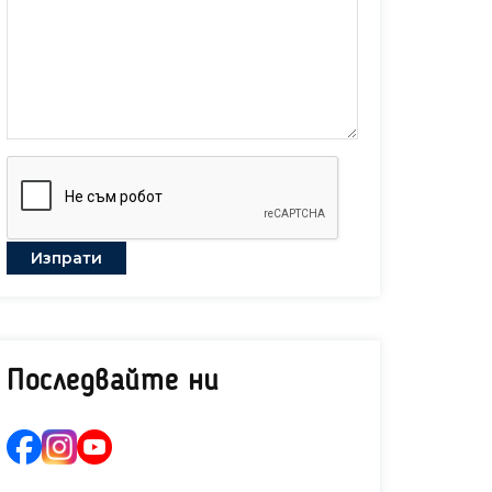
грамо
Последвайте ни