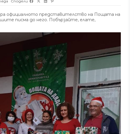
леда
Сподели
амира официалното представителство на Пощата на
шите писма до него. Побързайте, елате,
Без категория
Лятото при нас преминава под
Прегледа
знака на екологията, природата
и детските усмивки.
юли 30, 2026
7
Прегледа