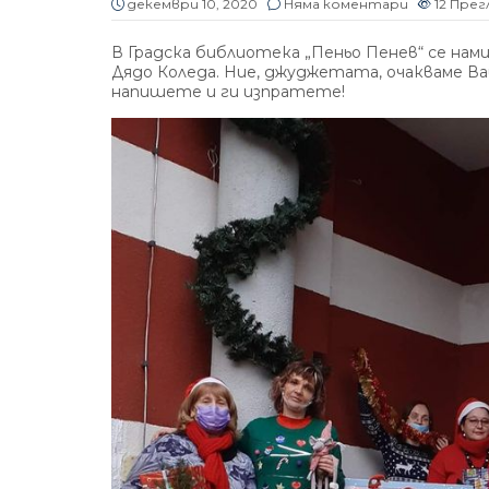
декември 10, 2020
Няма коментари
12
Прег
В Градска библиотека „Пеньо Пенев“ се н
Дядо Коледа. Ние, джуджетата, очакваме Ва
напишете и ги изпратете!
Без категория
Без категория
Владина Цекова представи
юли 31, 2026
5
филма си за проф. Минко
Балкански
юни 4, 2026
11
Прегледа