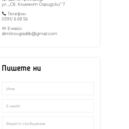
ул. „Св. Климент Охридски“ 7
Телефон:
0391/ 6 69 56
Е-майл:
dimitrovgradlib@gmail.com
Пишете ни
иблиотЕКО лято
Градска б
„Пеньо 
учас
междун
обуче
информа
мед