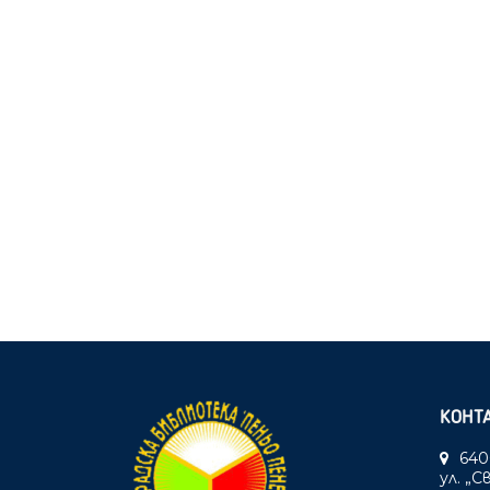
КОНТ
640
ул. „