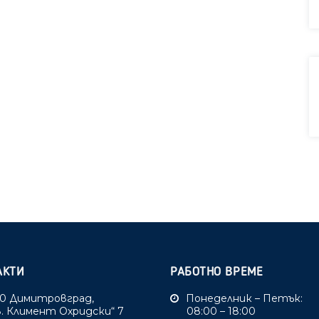
АКТИ
РАБОТНО ВРЕМЕ
0 Димитровград,
Понеделник – Петък:
Св. Климент Охридски“ 7
08:00 – 18:00