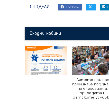
Facebook
L
Сходни новини
Лятото при нас
преминава под зна
на екологията,
природата и
детските усмивк