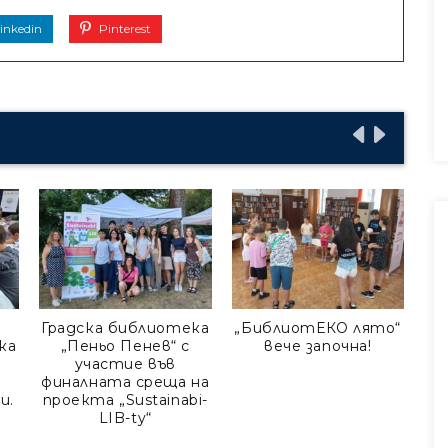
inkedin
Pinterest
Градска библиотека
„БиблиотЕКО лято“
Б
ка
„Пеньо Пенев“ с
вече започна!
участие във
финалната среща на
и.
проекта „Sustainabi-
LIB-ty“