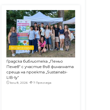
Без категория
Без категория
Градска библиотека „Пеньо
„БиблиотЕКО л
Пенев“ с участие във финалната
юли 7, 2026
1
среща на проекта „Sustainabi-
LIB-ty“
юли 8, 2026
7
Прегледа