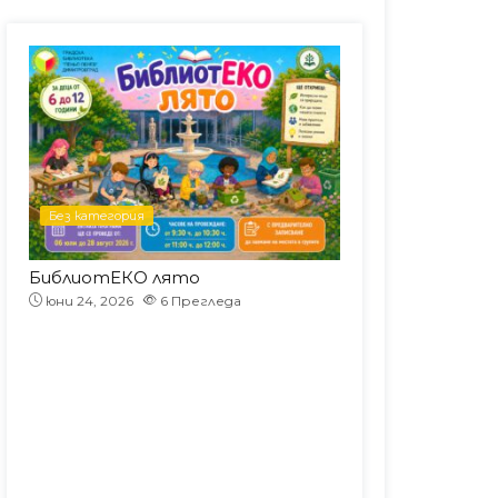
Вредите от
Седмокласници
наркотиците
проведоха урок по
коментираха
литература в Тийн
седмокласници с
зоната на
гост лектор в
библиотеката
библиотеката
Без категория
Без категория
!
БиблиотЕКО лято
юни 22, 2026
юни 24, 2026
6
Прегледа