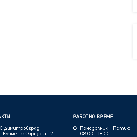
АКТИ
РАБОТНО ВРЕМЕ
0 Димитровград,
Понеделник – Петък:
Св. Климент Охридски“ 7
08:00 – 18:00