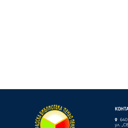
КОНТ
640
ул. „