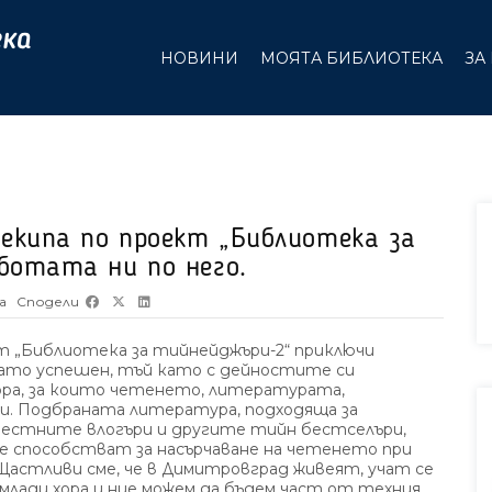
НОВИНИ
МОЯТА БИБЛИОТЕКА
ЗА
екипа по проект „Библиотека за
ботата ни по него.
а
Сподели
кт „Библиотека за тийнейджъри-2“ приключи
ато успешен, тъй като с дейностите си
хора, за които четенето, литературата,
ки. Подбраната литература, подходяща за
вестните влогъри и другите тийн бестселъри,
 ще способстват за насърчаване на четенето при
стливи сме, че в Димитровград живеят, учат се
лади хора и ние можем да бъдем част от техния