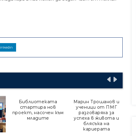
inkedin
Библиотеката
Марин Трошанов и
стартира нов
ученици от ПМГ
проект, насочен към
разговаряха за
младите
успеха в живота и
блясъка на
кариерата