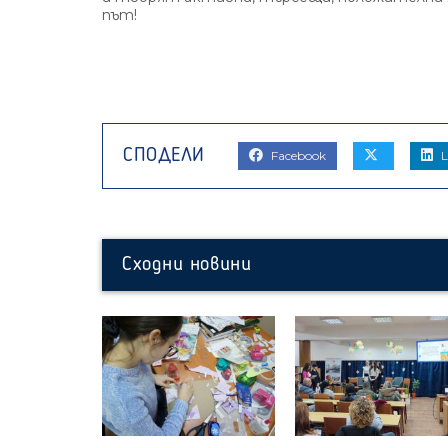
път!
Facebook
L
Сходни новини