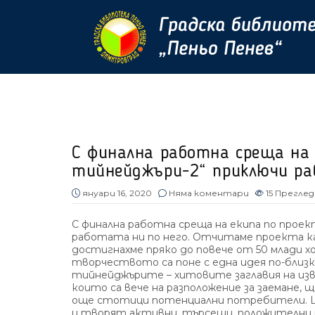
С финална работна среща на 
тийнейджъри-2“ приключи ра
януари 16, 2020
Няма коментари
15
Преглед
С финална работна среща на екипа по прое
работата ни по него. Отчитаме проекта к
достигнахме пряко до повече от 50 млади 
творчеството са поне с една идея по-близ
тийнейджърите – хитовите заглавия на из
които са вече на разположение за заемане,
още стотици потенциални потребители. Ща
и творят активни, търсещи, положителни м