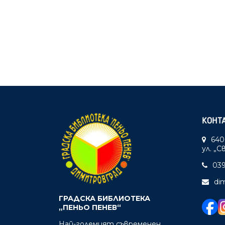
КОНТ
640
ул. „
039
di
ГРАДСКА БИБЛИОТЕКА
„ПЕНЬО ПЕНЕВ“
Най-големият съвременен