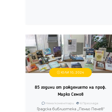
ЮЛИ 10, 2024
85 години от рождението на проф.
Марко Семов
Няма коментари
6
Прегледа
Градска библиотека „Пеньо Пенев“