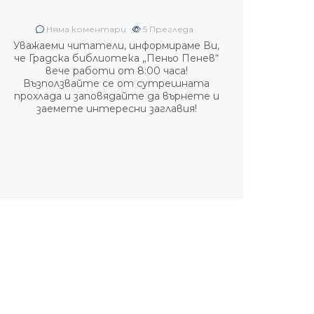
Няма коментари
5
Прегледа
Уважаеми читатели, информираме Ви,
че Градска библиотека „Пеньо Пенев“
вече работи от 8:00 часа!
Възползвайте се от сутрешната
прохлада и заповядайте да върнете и
заемете интересни заглавия!