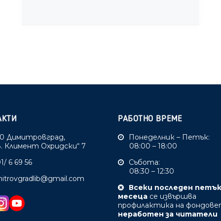
АКТИ
РАБОТНО ВРЕМЕ
0 Димитровград,
Понеделник – Петък:
Св. Климент Охридски“ 7
08:00 – 18:00
1/ 6 69 56
Събота:
08:30 – 12:30
mitrovgradlib@gmail.com
Всеки последен петъ
месеца
се извършва
профилактика на фондове
неработен за читатели