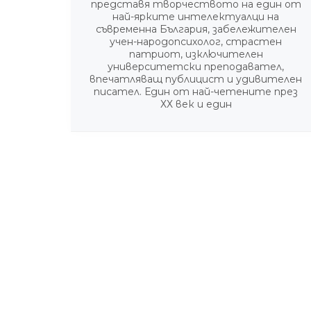
представя творчеството на един от
най-ярките интелектуалци на
съвременна България, забележителен
учен-народопсихолог, страстен
патриот, изключителен
университетски преподавател,
впечатляващ публицист и удивителен
писател. Един от най-четените през
ХХ век и един