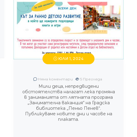
ЮЛИ 1, 2024
Няма коментари
5
Прегледа
Мили деца, непредвидени
обстоятелства налагат лека промяна
в заниманията от лятната програма
„Занимателна ваканция“ на Градска
библиотека „Пеньо Пенев“.
Публикуваме новите дни и часове на
плаката.