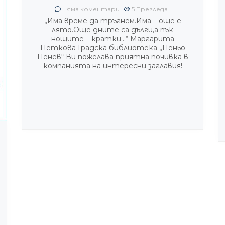
Няма коментари
5
Прегледа
„Има време да тръгнем.Има – още е
лято.Още дните са дълги,а пък
нощите – кратки…“ Маргарита
Петкова Градска библиотека „Пеньо
Пенев“ Ви пожелава приятна почивка в
компанията на интересни заглавия!