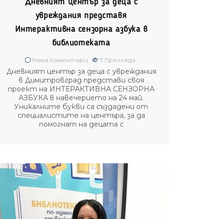
Дневният център за деца с
увреждания представя
Интерактивна сензорна азбука в
библиотеката
Няма коментари
7
Прегледа
Дневният център за деца с увреждания
в Димитровград представи своя
проект на ИНТЕРАКТИВНА СЕНЗОРНА
АЗБУКА в навечерието на 24 май.
Уникалните букви са създадени от
специалистите на центъра, за да
помогнат на децата с