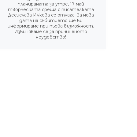
планираната за утре, 17 май
творческата среща с писателката
Десислава Илкова се отлага. За нова
дата на събитието ще ви
информираме при първа възможност.
Извиняваме се за причиненото
неудобство!