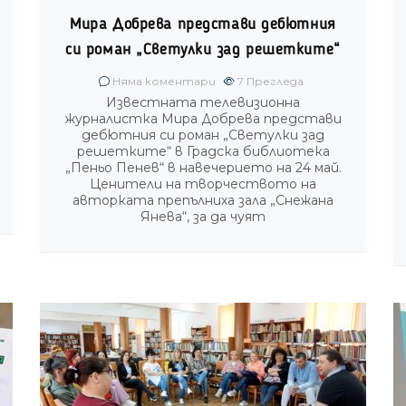
Мира Добрева представи дебютния
си роман „Светулки зад решетките“
Няма коментари
7
Прегледа
Известната телевизионна
журналистка Мира Добрева представи
дебютния си роман „Светулки зад
решетките“ в Градска библиотека
„Пеньо Пенев“ в навечерието на 24 май.
Ценители на творчеството на
авторката препълниха зала „Снежана
Янева“, за да чуят