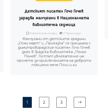
Детският писател Гочо Гочев
зарадва малчугани в Националната
библиотечна седмица
Няма коментари
7
Прегледа
Малчугани от детските градини
„Осми март“ и „Приказка“ се срещнаха с
димитровградския писател Гочо Гочев
днес в Градска библиотека „Пеньо
Пенев“. Гостът увлекателно им
прочете за приключенията на доброто
плюшено мече Поли и ги
1
2
3
Next page