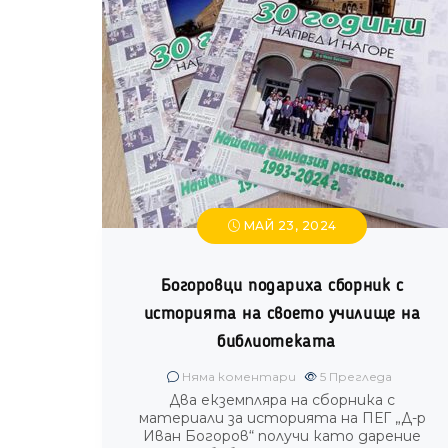
МАЙ 23, 2024
Богоровци подариха сборник с
историята на своето училище на
библиотеката
Няма коментари
5
Прегледа
Два екземпляра на сборника с
материали за историята на ПЕГ „Д-р
Иван Богоров“ получи като дарение