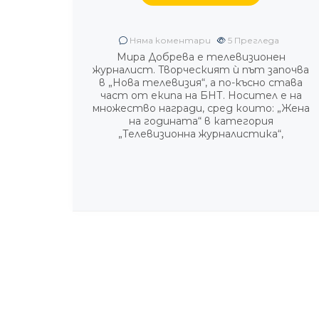
Няма коментари
5
Прегледа
Мира Добрева е телевизионен
журналист. Творческият ѝ път започва
в „Нова телевизия“, а по-късно става
част от екипа на БНТ. Носител е на
множество награди, сред които: „Жена
на годината“ в категория
„Телевизионна журналистика“,