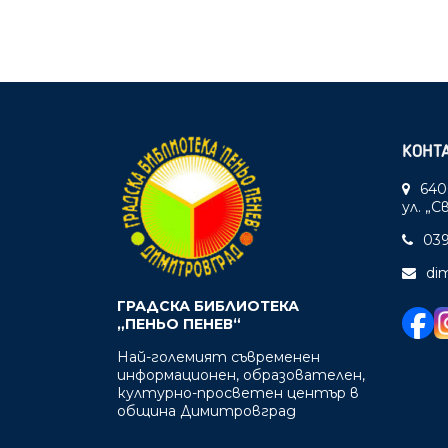
КОНТ
640
ул. „
039
di
ГРАДСКА БИБЛИОТЕКА
„ПЕНЬО ПЕНЕВ“
Най-големият съвременен
информационен, образователен,
културно-просветен център в
община Димитровград