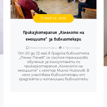
МАЙ 22, 2024
Приказкотерапия „Колелото на
емоциите“ за библиотекари
Няма коментари
6
Прегледа
От 20 до 22 май в Градска библиотека
„Пеньо Пенев“ се състоя тренингово
обучение за консултанти по
приказкотерапия „Колелото на
емоциите“ с лектор Минчо Николов. В
него участваха библиотекари от
градската и читалищни библиотеки