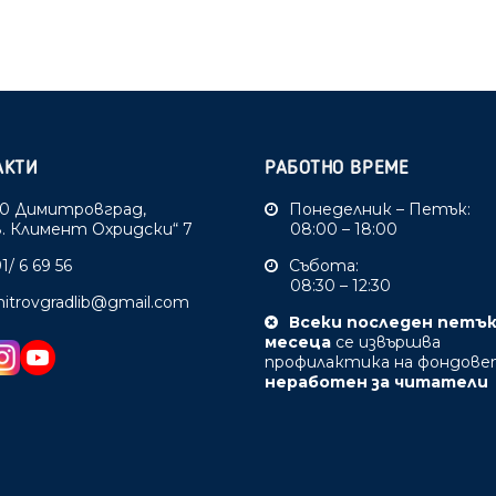
АКТИ
РАБОТНО ВРЕМЕ
0 Димитровград,
Понеделник – Петък:
Св. Климент Охридски“ 7
08:00 – 18:00
1/ 6 69 56
Събота:
08:30 – 12:30
mitrovgradlib@gmail.com
Всеки последен петъ
месеца
се извършва
профилактика на фондове
неработен за читатели