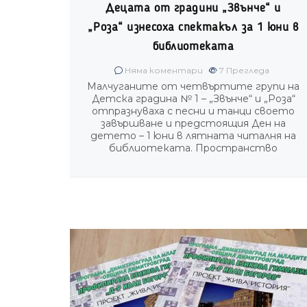
Децата от градини „Звънче“ и
„Роза“ изнесоха спектакъл за 1 юни в
библиотеката
Няма коментари
7
Прегледа
Малчуганите от четвъртите групи на
Детска градина № 1 – „Звънче“ и „Роза“
отпразнуваха с песни и танци своето
завършване и предстоящия Ден на
детето – 1 юни в лятната читалня на
библиотеката. Пространство