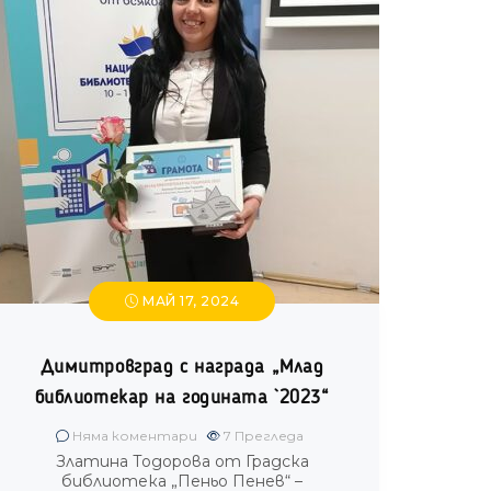
МАЙ 17, 2024
Димитровград с награда „Млад
библиотекар на годината `2023“
Няма коментари
7
Прегледа
Златина Тодорова от Градска
библиотека „Пеньо Пенев“ –