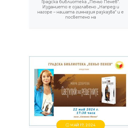
Градска библиотека „Пеньо Пенев“.
Изданието е озаглавено „Напред и
нагоре – нашата гимназия разказва“ и е
посветено на
МАЙ 17, 2024