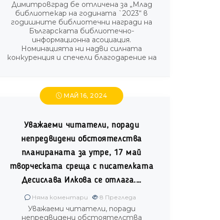
Димитровград бе отличена за „Млад
библиотекар на годината `2023“ в
годишните библиотечни награди на
Българската библиотечно-
информационна асоциация.
Номинацията ни надви силната
конкуренция и спечели благодарение на
МАЙ 16, 2024
Уважаеми читатели, поради
непредвидени обстоятелства
планираната за утре, 17 май
творческата среща с писателката
Десислава Илкова се отлага.…
Няма коментари
8
Прегледа
Уважаеми читатели, поради
непредвидени обстоятелства