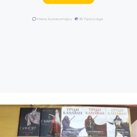
Няма коментари
18
Прегледа