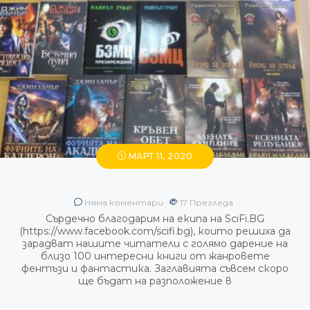
МАРТ 11, 2020
Няма коментари
17
Прегледа
Сърдечно благодарим на екипа на SciFi.BG
(https://www.facebook.com/scifi.bg), които решиха да
зарадват нашите читатели с голямо дарение на
близо 100 интересни книги от жанровете
фентъзи и фантастика. Заглавията съвсем скоро
ще бъдат на разположение в