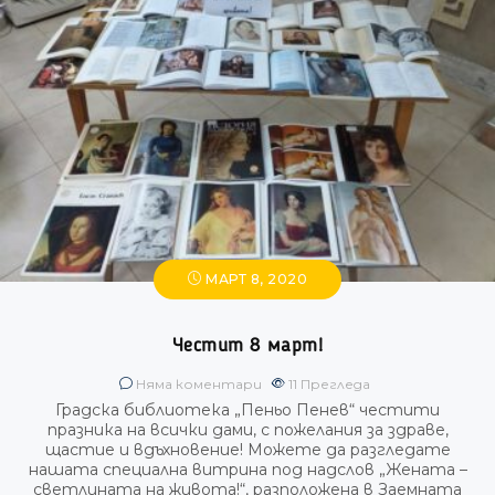
МАРТ 8, 2020
Честит 8 март!
Няма коментари
11
Прегледа
Градска библиотека „Пеньо Пенев“ честити
празника на всички дами, с пожелания за здраве,
щастие и вдъхновение! Можете да разгледате
нашата специална витрина под надслов „Жената –
светлината на живота!“, разположена в Заемната