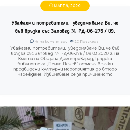
МАРТ 9, 2020
Уважаеми потребители, уведомяваме Ви, че
във връзка със Заповед № РД-06-276 / 09.
Няма коментари
20
Прегледа
Уважаеми потребители, уведомяваме Ви, че във
връзка със Заповед № РД-06-276 / 09.03.2020 г. на
Кмета на Община Димитровград, Градска
библиотека „Пеньо Пенев“ отменя всички
предвидени културни мероприятия до второ
нареждане. Извиняваме се за причиненото