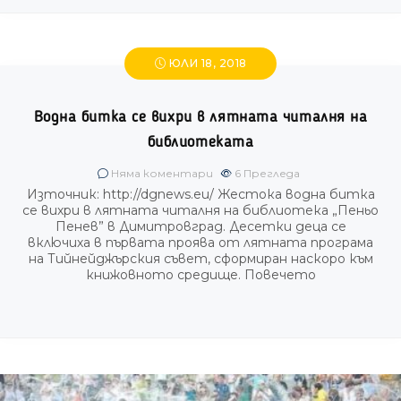
ЮЛИ 18, 2018
Водна битка се вихри в лятната читалня на
библиотеката
Няма коментари
6
Прегледа
Източник: http://dgnews.eu/ Жестока водна битка
се вихри в лятната читалня на библиотека „Пеньо
Пенев” в Димитровград. Десетки деца се
включиха в първата проява от лятната програма
на Тийнейджърския съвет, сформиран наскоро към
книжовното средище. Повечето