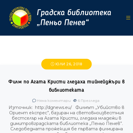
ЮЛИ 26, 2018
Филм по Агата Кристи гледаха тийнейджъри в
библиотеката
Няма коментари
6
Прегледа
Източник: http://dgnews.eu/ Филмът „Убийство в
Ориент експрес”, базиран на световноизвестния
бестселър на Агата Кристи, гледаха младежи в
димитровградската библиотека „Пеньо Пенев”.
Следобедната прожекция бе първата филмирана