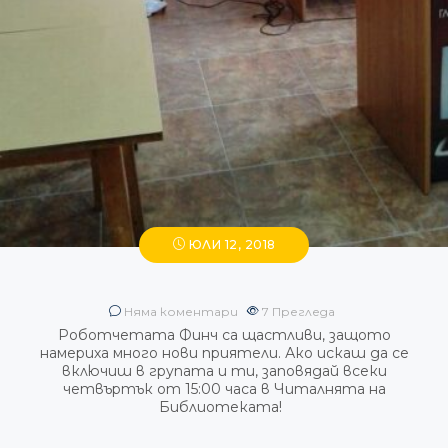
ЮЛИ 12, 2018
Няма коментари
7
Прегледа
Роботчетата Финч са щастливи, защото
намериха много нови приятели. Ако искаш да се
включиш в групата и ти, заповядай всеки
четвъртък от 15:00 часа в Читалнята на
Библиотеката!