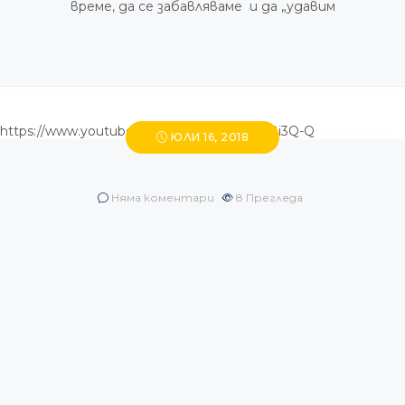
време, да се забавляваме и да „удавим
https://www.youtube.com/watch?v=eBIcB8i3Q-Q
ЮЛИ 16, 2018
Няма коментари
8
Прегледа