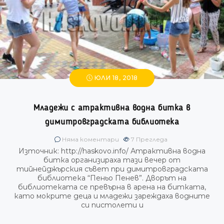
ЮЛИ 18, 2018
Младежи с атрактивна водна битка в
димитровградската библиотека
Няма коментари
7
Прегледа
Източник: http://haskovo.info/ Атрактивна водна
битка организираха тази вечер от
тийнейджърския съвет при димитровградската
библиотека “Пеньо Пенев”. Дворът на
библиотеката се превърна в арена на битката,
като мокрите деца и младежи зареждаха водните
си пистолети и