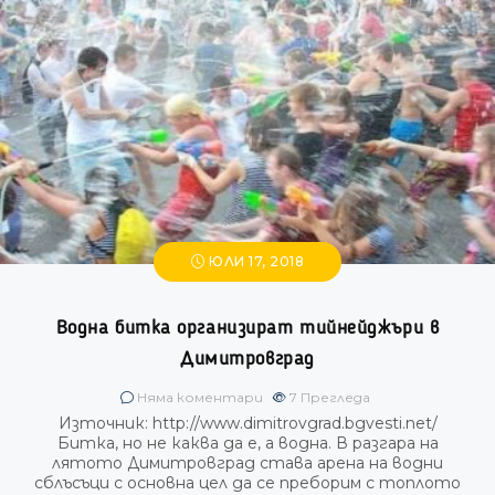
ЮЛИ 17, 2018
Водна битка организират тийнейджъри в
Димитровград
Няма коментари
7
Прегледа
Източник: http://www.dimitrovgrad.bgvesti.net/
Битка, но не каква да е, а водна. В разгара на
лятото Димитровград става арена на водни
сблъсъци с основна цел да се преборим с топлото