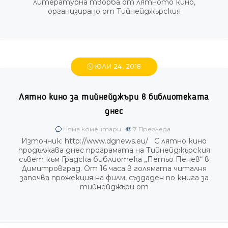
литературна творба от лятното кино,
организирано от Тийнейджърския
ЮЛИ 24, 2018
Лятно кино за тийнейджъри в библиотеката
днес
Няма коментари
7
Прегледа
Източник: http://www.dgnews.eu/ С лятно кино
продължава днес програмата на Тийнейджърския
съвет към Градска библиотека „Петьо Пенев“ в
Димитровград. От 16 часа в голямата читалня
започва прожекция на филм, създаден по книга за
тийнейджъри от