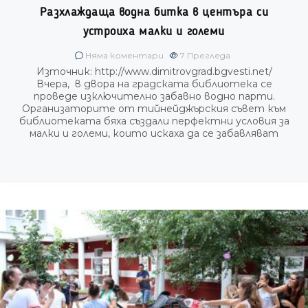
Разхлаждаща водна битка в центъра си
устроиха малки и големи
Няма коментари
7
Прегледа
Източник: http://www.dimitrovgrad.bgvesti.net/
Вчера, в двора на градската библиотека се
проведе изключително забавно водно парти.
Организаторите от тийнейджърския съвет към
библиотеката бяха създали перфектни условия за
малки и големи, които искаха да се забавляват