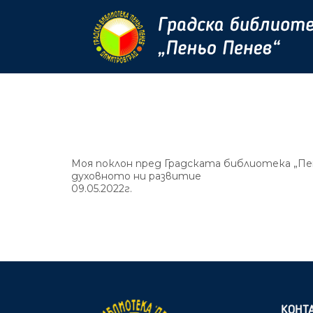
Моя поклон пред Градската библиотека „Пен
духовното ни развитие
09.05.2022г.
КОНТ