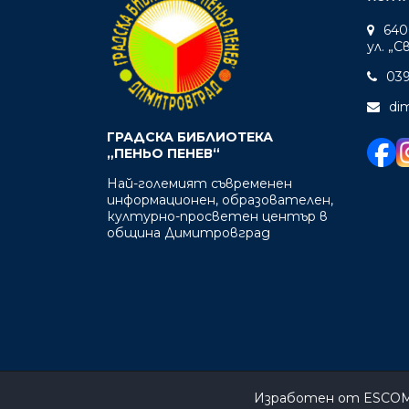
640
ул. „
039
di
ГРАДСКА БИБЛИОТЕКА
„ПЕНЬО ПЕНЕВ“
Най-големият съвременен
информационен, образователен,
културно-просветен център в
община Димитровград
Изработен от
ESCOM