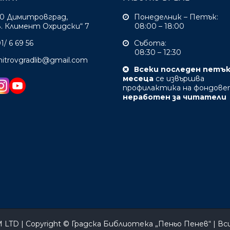
0 Димитровград,
Понеделник – Петък:
Св. Климент Охридски“ 7
08:00 – 18:00
1/ 6 69 56
Събота:
08:30 – 12:30
mitrovgradlib@gmail.com
Всеки последен петъ
месеца
се извършва
профилактика на фондове
неработен за читатели
 LTD
| Copyright ©
Градска Библиотека „Пеньо Пенев“
| Вс