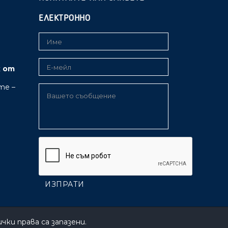
ЕЛЕКТРОННО
к от
те –
ички права са запазени.