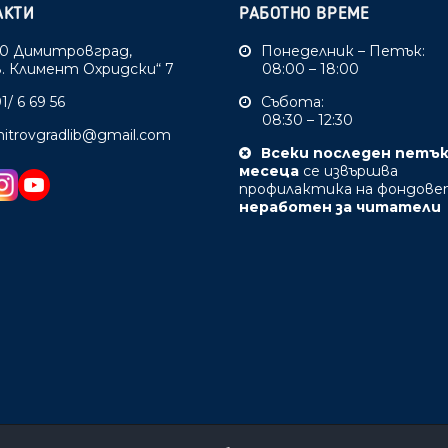
АКТИ
РАБОТНО ВРЕМЕ
0 Димитровград,
Понеделник – Петък:
Св. Климент Охридски“ 7
08:00 – 18:00
1/ 6 69 56
Събота:
08:30 – 12:30
mitrovgradlib@gmail.com
Всеки последен петъ
месеца
се извършва
профилактика на фондове
неработен за читатели