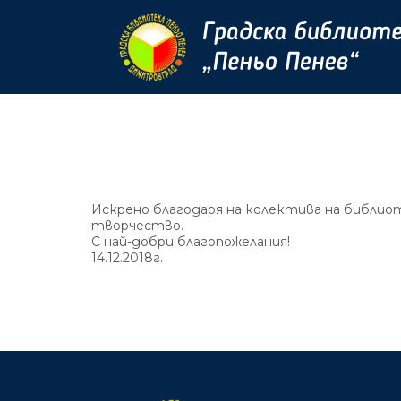
Искрено благодаря на колектива на библио
творчество.
С най-добри благопожелания!
14.12.2018г.