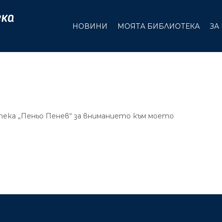
НОВИНИ
МОЯТА БИБЛИОТЕКА
ЗА
тека „Пеньо Пенев“ за вниманието към моето