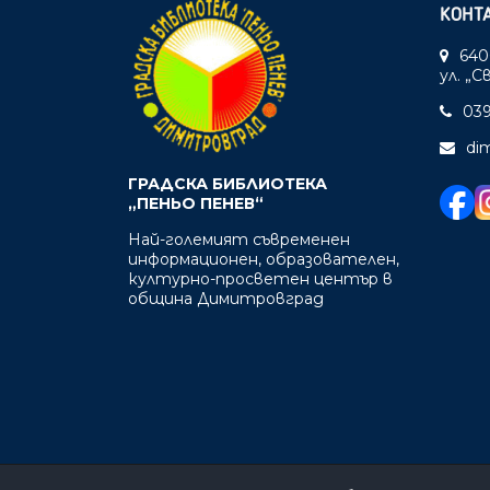
КОНТ
640
ул. „
039
di
ГРАДСКА БИБЛИОТЕКА
„ПЕНЬО ПЕНЕВ“
Най-големият съвременен
информационен, образователен,
културно-просветен център в
община Димитровград