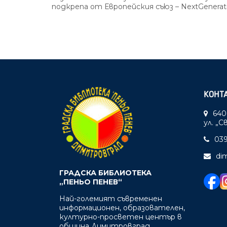
подкрепа от Европейския съюз – NextGenerat
КОНТ
640
ул. „
039
di
ГРАДСКА БИБЛИОТЕКА
„ПЕНЬО ПЕНЕВ“
Най-големият съвременен
информационен, образователен,
културно-просветен център в
община Димитровград