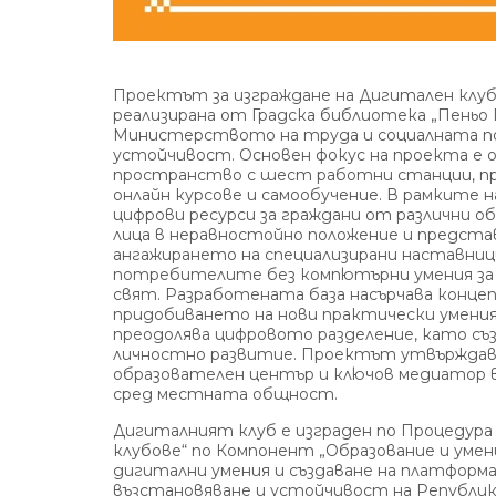
Проектът за изграждане на Дигитален клуб
реализирана от Градска библиотека „Пеньо 
Министерството на труда и социалната пол
устойчивост. Основен фокус на проекта е 
пространство с шест работни станции, пре
онлайн курсове и самообучение. В рамките 
цифрови ресурси за граждани от различни о
лица в неравностойно положение и предст
ангажирането на специализирани наставниц
потребителите без компютърни умения за 
свят. Разработената база насърчава концеп
придобиването на нови практически умени
преодолява цифровото разделение, като съз
личностно развитие. Проектът утвърждав
образователен център и ключов медиатор
сред местната общност.
Дигиталният клуб е изграден по Процедура
клубове“ по Компонент „Образование и умен
дигитални умения и създаване на платформа 
възстановяване и устойчивост на Републик