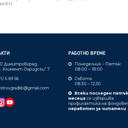
ionEU.
АКТИ
РАБОТНО ВРЕМЕ
0 Димитровград,
Понеделник – Петък:
Св. Климент Охридски“ 7
08:00 – 18:00
1/ 6 69 56
Събота:
08:30 – 12:30
mitrovgradlib@gmail.com
Всеки последен петъ
месеца
се извършва
профилактика на фондове
неработен за читатели