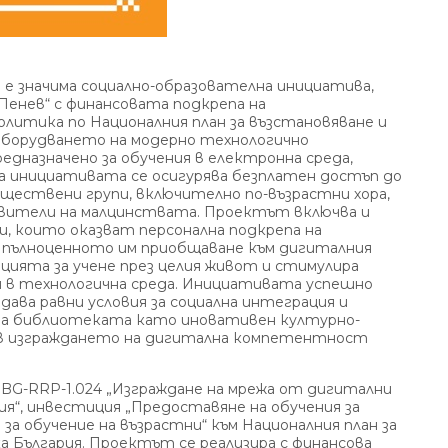
 е значима социално-образователна инициатива,
Пенев“ с финансовата подкрепа на
итика по Националния план за възстановяване и
оборудването на модерно технологично
дназначено за обучения в електронна среда,
на инициативата се осигурява безплатен достъп до
бществени групи, включително по-възрастни хора,
авители на малцинствата. Проектът включва и
и, които оказват персонална подкрепа на
пълноценното им приобщаване към дигиталния
цията за учене през целия живот и стимулира
я в технологична среда. Инициативата успешно
дава равни условия за социална интеграция и
а библиотеката като иновативен културно-
 в изграждането на дигитална компетентност
 BG-RRP-1.024 „Изграждане на мрежа от дигитални
ия“, инвестиция „Предоставяне на обучения за
за обучение на възрастни“ към Националния план за
а България. Проектът се реализира с финансова