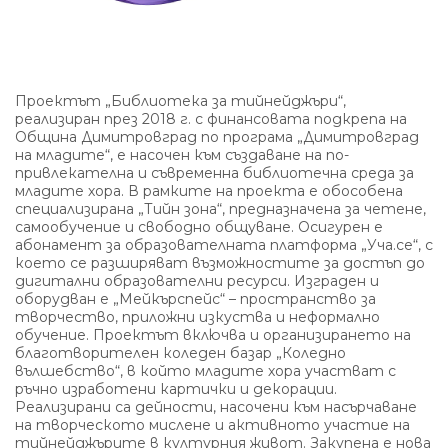
Проектът „Библиотека за тийнейджъри“,
реализиран през 2018 г. с финансовата подкрепа на
Община Димитровград по програма „Димитровград
на младите“, е насочен към създаване на по-
привлекателна и съвременна библиотечна среда за
младите хора. В рамките на проекта е обособена
специализирана „Тийн зона“, предназначена за четене,
самообучение и свободно общуване. Осигурен е
абонамент за образователната платформа „Уча.се“, с
което се разширяват възможностите за достъп до
дигитални образователни ресурси. Изграден и
оборудван е „Мейкърспейс“ – пространство за
творчество, приложни изкуства и неформално
обучение. Проектът включва и организирането на
благотворителен коледен базар „Коледно
вълшебство“, в който младите хора участват с
ръчно изработени картички и декорации.
Реализирани са дейности, насочени към насърчаване
на творческото мислене и активното участие на
тийнейджърите в културния живот. Закупена е нова