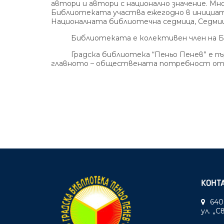
автори и автори с национално значение. М
Библиотеката участва ежегодно в инициат
Националната библиотечна седмица, Седми
Библиотеката е колективен член на Б
Градска библиотека “Пеньо Пенев” е първ
главното – обществената потребност от 
КОНТ
640
ул. „