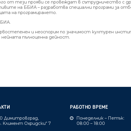
ного от тези прояви се провеждат в сътрудничество с 
ивите на ББИА – разработва специални програми за отб
цата на програмирането.
БИА.
остепенен и неоспорим по значимост културен инстит
нейната пълноценна дейност.
АКТИ
РАБОТНО ВРЕМЕ
0 Димитровград,
Понеделник – Петък:
Св. Климент Охридски“ 7
08:00 – 18:00