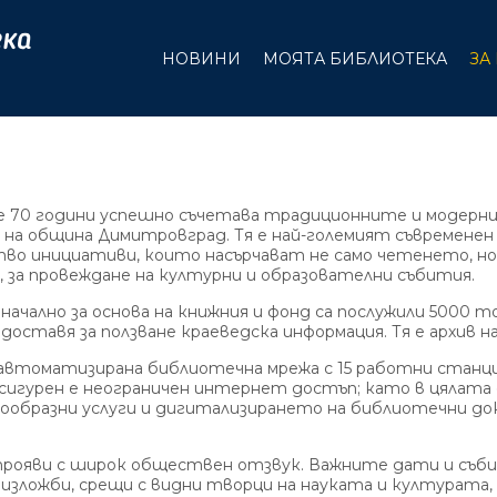
НОВИНИ
МОЯТА БИБЛИОТЕКА
ЗА
70 години успешно съчетава традиционните и модернит
а община Димитровград. Тя е най-големият съвременен 
тво инициативи, които насърчават не само четенето, н
 за провеждане на културни и образователни събития.
ално за основа на книжния и фонд са послужили 5000 том
едоставя за ползване краеведска информация. Тя е архив 
оматизирана библиотечна мрежа с 15 работни станции 
гурен е неограничен интернет достъп; като в цялата с
знообразни услуги и дигитализирането на библиотечни д
ви с широк обществен отзвук. Важните дати и събит
изложби, срещи с видни творци на науката и културата, 