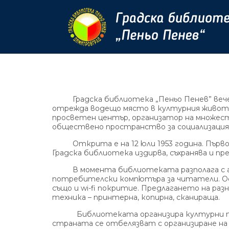
Градска библиотека „Пеньо Пенев” вече 
отрежда водещо място в културния живот н
просветен център, организатор на множес
обществено пространство за социализация,
Открита е на 12 юли 1953 година. Първонач
Градска библиотека издирва, съхранява и пр
В момента библиотеката разполага с авт
потребителски компютъра за читатели. Оси
също и wi-fi покритие. Предлагането на ра
техника – принтерна, копирна, сканираща.
Библиотеката организира културни проя
страната се отбелязват с организиране на 