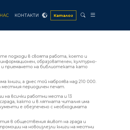
 НАС
КОНТАКТИ
Каталог
е подходи в своята работа, което и
информационен, образователен, културно-
о и приемането на библиотеката като
а книги, а днес той наброява над 210 000.
на местния периодичен печат.
на всички работни места и 13
града, както и в лятната читалня има
окументи е обезпечено с необходимата
ия в обществения живот на града и
промоции на новоизлезли книги на местни