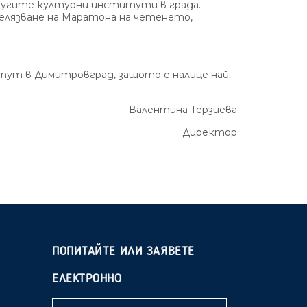
другите културни институти в града.
елязване на Маратона на четенето,
ут в Димитровград, защото е налице най-
Валентина Терзиева
Директор
ПОПИТАЙТЕ ИЛИ ЗАЯВЕТЕ
ЕЛЕКТРОННО