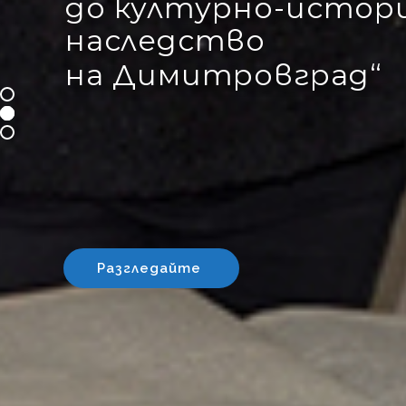
до културно-истор
наследство
на Димитровград“
Разгледайте